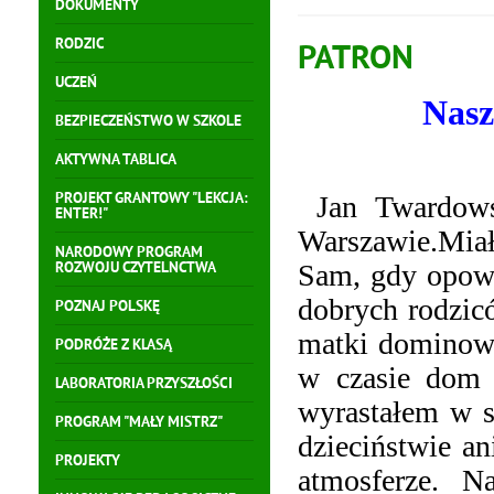
DOKUMENTY
RODZIC
PATRON
UCZEŃ
Nasz
BEZPIECZEŃSTWO W SZKOLE
AKTYWNA TABLICA
PROJEKT GRANTOWY "LEKCJA:
Jan Twardow
ENTER!"
Warszawie.Miał 
NARODOWY PROGRAM
Sam, gdy opowi
ROZWOJU CZYTELNCTWA
dobrych rodzic
POZNAJ POLSKĘ
matki dominowa
PODRÓŻE Z KLASĄ
w czasie dom 
LABORATORIA PRZYSZŁOŚCI
wyrastałem w s
PROGRAM "MAŁY MISTRZ"
dzieciństwie an
PROJEKTY
atmosferze. N