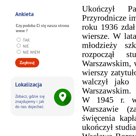
Ukończył Pa
Ankieta
Przyrodnicze i
roku 1936 zdał 
Czy podoba Ci się nasza strona
www ?
wiersze. W lat
TAK
młodzieży sz
NIE
rozpoczął st
NIE WIEM
Warszawskim, w
wierszy zatytu
walczył jako 
Lokalizacja
Warszawskim.
Zobacz, gdzie się
W 1945 r. w
znajdujemy i jak
do nas dojechać.
Warszawie (z
święcenia kapł
ukończył studia