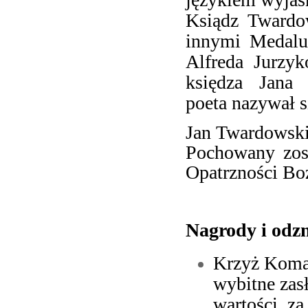
Ksiądz Twardo
innymi Medalu
Alfreda Jurzy
księdza Jana
poeta nazywał s
Jan Twardowski
Pochowany zost
Opatrzności Boż
Nagrody i odz
Krzyż Koman
wybitne zas
wartości, za