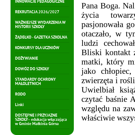
INNOWACJE PEDAGOGICZNE
Pana Boga. Nal
REKRUTACJA 2026/2027
życia towar
pasjonowała go
WAŻNIEJSZE WYDARZENIA W
HISTORII SZKOŁY
otaczało, w ty
ŻĄDEŁKO - GAZETKA SZKOLNA
ludzi cechował
KONKURSY DLA UCZNIÓW
Bliski kontakt
DOŻYWIANIE
matki, który m
jako chłopiec,
DOWÓZ DO SZKOŁY
zwierzęta i roś
STANDARDY OCHRONY
MAŁOLETNICH
Uwielbiał ksią
RODO
czytać baśnie 
Linki
względu na zaw
DOSTĘPNE I PRZYJAZNE
właściwie wszys
SZKOŁY– edukacja włączająca
w Gminie Małkinia Górna