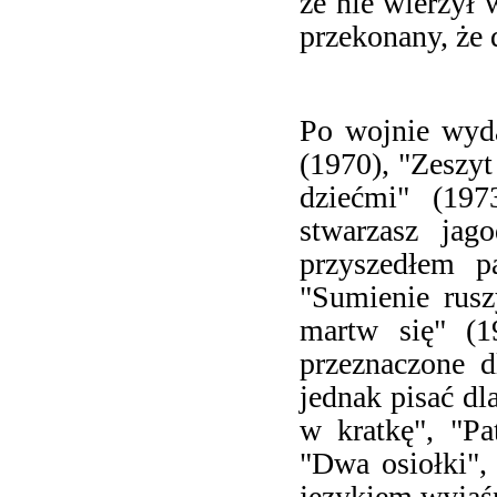
że nie wierzył 
przekonany, że d
Po wojnie wyda
(1970), "Zeszyt
dziećmi" (197
stwarzasz jag
przyszedłem p
"Sumienie rusz
martw się" (1
przeznaczone d
jednak pisać dl
w kratkę", "Pa
"Dwa osiołki",
językiem wyjaś