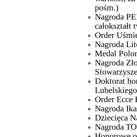
pośm.)
Nagroda PE
całokształt 
Order Uśmi
Nagroda Lit
Medal Polon
Nagroda Zło
Stowarzysze
Doktorat ho
Lubelskiego
Order Ecce
Nagroda Ika
Dziecięca N
Nagroda TO
Honorowe o