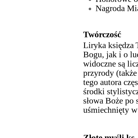
Nagroda Mia
Twórczość
Liryka księdza
Bogu, jak i o l
widoczne są lic
przyrody (także
tego autora częs
środki stylisty
słowa Boże po s
uśmiechnięty w 
Złote myśli k