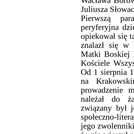
Wacława Borowe
Juliusza Słowac
Pierwszą par
peryferyjna dz
opiekował się 
znalazł się w 
Matki Boskiej 
Kościele Wszy
Od 1 sierpnia 1
na Krakowski
prowadzenie m
należał do ża
związany był 
społeczno-lite
jego zwolenniki