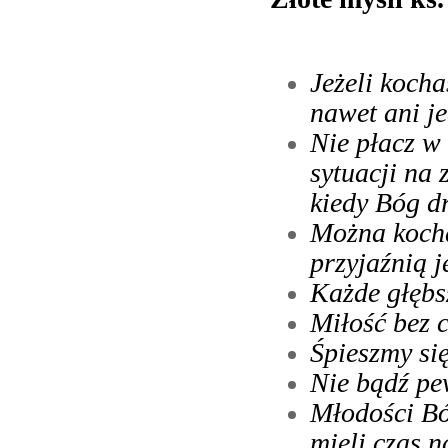
Jeżeli kocha
nawet ani je
Nie płacz w 
sytuacji na 
kiedy Bóg d
Można kocha
przyjaźnią j
Każde głębs
Miłość bez c
Śpieszmy się
Nie bądź pe
Młodości Bóg
mieli czas n