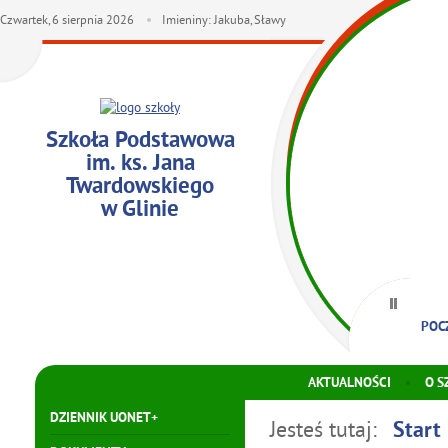
Czwartek,
6
sierpnia
2026
Imieniny: Jakuba, Sławy
Szkoła Podstawowa
im. ks. Jana
Twardowskiego
w Glinie
POC
AKTUALNOŚCI
O S
DZIENNIK UONET+
Jesteś tutaj:
Start