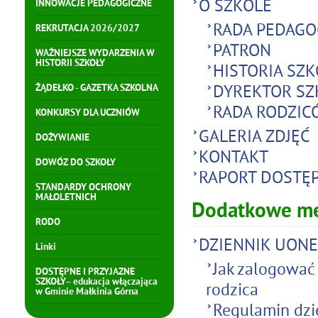
O SZKOLE
INNOWACJE PEDAGOGICZNE
RADA PEDAGO
REKRUTACJA 2026/2027
PATRON
WAŻNIEJSZE WYDARZENIA W
HISTORII SZKOŁY
HISTORIA SZK
DYREKTOR SZ
ŻĄDEŁKO - GAZETKA SZKOLNA
RADA RODZIC
KONKURSY DLA UCZNIÓW
GALERIA ZDJĘĆ
DOŻYWIANIE
KONTAKT
DOWÓZ DO SZKOŁY
RAPORT DOSTĘ
STANDARDY OCHRONY
MAŁOLETNICH
Dodatkowe m
RODO
DZIENNIK UONE
Linki
Jak zalogować 
DOSTĘPNE I PRZYJAZNE
SZKOŁY– edukacja włączająca
rodzica
w Gminie Małkinia Górna
Regulamin dzi