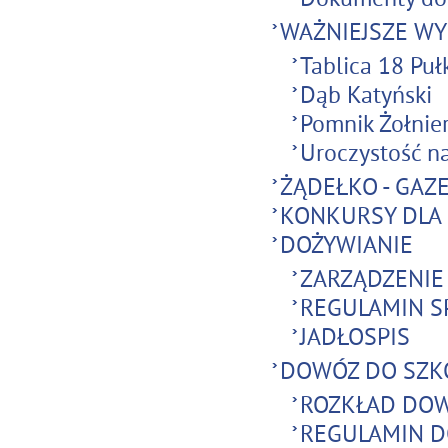
WAŻNIEJSZE WY
Tablica 18 Puł
Dąb Katyński
Pomnik Żołnie
Uroczystość na
ŻĄDEŁKO - GAZ
KONKURSY DLA
DOŻYWIANIE
ZARZĄDZENIE
REGULAMIN S
JADŁOSPIS
DOWÓZ DO SZK
ROZKŁAD DOW
REGULAMIN D