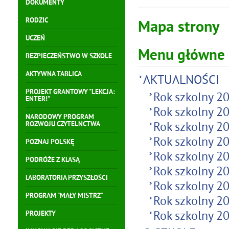
DOKUMENTY
RODZIC
Mapa strony
UCZEŃ
Menu główne
BEZPIECZEŃSTWO W SZKOLE
AKTYWNA TABLICA
AKTUALNOŚCI
PROJEKT GRANTOWY "LEKCJA:
Rok szkolny 2
ENTER!"
Rok szkolny 2
NARODOWY PROGRAM
Rok szkolny 2
ROZWOJU CZYTELNCTWA
Rok szkolny 2
POZNAJ POLSKĘ
Rok szkolny 2
PODRÓŻE Z KLASĄ
Rok szkolny 2
LABORATORIA PRZYSZŁOŚCI
Rok szkolny 2
PROGRAM "MAŁY MISTRZ"
Rok szkolny 2
Rok szkolny 2
PROJEKTY