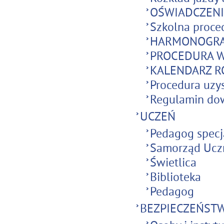
OŚWIADCZENI
Szkolna proce
HARMONOGRAM
PROCEDURA 
KALENDARZ R
Procedura uzys
Regulamin dow
UCZEŃ
Pedagog specj
Samorząd Ucz
Świetlica
Biblioteka
Pedagog
BEZPIECZEŃST