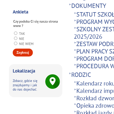
DOKUMENTY
Ankieta
STATUT SZKO
PROGRAM WY
Czy podoba Ci się nasza strona
www ?
SZKOLNY ZES
TAK
2025/2026
NIE
ZESTAW PODRĘ
NIE WIEM
PLAN PRACY SZ
PROGRAM DO
PROCEDURA 
Lokalizacja
RODZIC
Zobacz, gdzie się
Kalendarz rok
znajdujemy i jak
Kalendarz impr
do nas dojechać.
Rozkład dzwo
Opieka zdrow
Rozkład jazdy