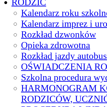
RODZIC
Kalendarz roku szkol
Kalendarz imprez i ur
Rozkład dzwonków
Opieka zdrowotna
Rozkład jazdy autobu
OŚWIADCZENIA R
Szkolna procedura wyd
HARMONOGRAM KO
RODZICÓW, UCZN