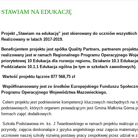
STAWIAM NA EDUKACJĘ
Projekt „Stawiam na edukację” jest skierowany do uczniów wszystkic
Realizowany w latach 2017-2019.
Beneficjentem projektu jest spółka Quality Partners, partnerem projekt
realizowany jest w ramach Regionalnego Programu Operacyjnego Woj
priorytetowej 10 Edukacja dla rozwoju regionu, Działanie 10.1 Edukacj
Poddziałanie 10.1.1 Edukacja ogólna (w tym w szkołach zawodowych).
KONKURS O PATRONIE
Wartość projektu łącznie 877 568,75 zł
Współfinansowany jest ze środków Europejskiego Funduszu Społecz
Programu Operacyjnego Województwa Mazowieckiego.
Celem projektu jest podniesienie kompetencji kluczowych niezbędnych na r
podstawowych, których organem prowadzącym jest Gmina Małkinia Górna pr
formach zajęć dodatkowych.
Szkoła Podstawowa im. ks. J Twardowskiego w ramach projektu realizuje z
przyrody, zajęcia doskonalące z języka angielskiego oraz zajęcia matematy
uczniowie naszej szkoły rozwiną postawy pracy zespołowej przez udział w z