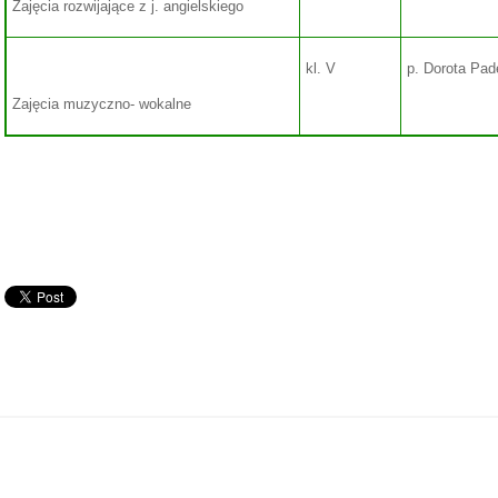
Zajęcia rozwijające z j. angielskiego
kl. V
p. Dorota Pa
Zajęcia muzyczno- wokalne
PATRON SZKOŁY