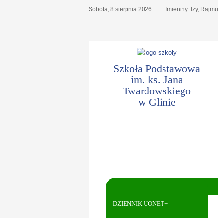
Sobota,
8
sierpnia
2026
Imieniny: Izy, Rajm
Szkoła Podstawowa
im. ks. Jana
Twardowskiego
w Glinie
DZIENNIK UONET+