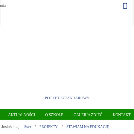
unda
POCZET SZTANDAROWY
AKTUALNOŚCI
O SZKOLE
GALERIA ZDJĘĆ
KONTAKT
Jesteś tutaj:
Start
/
PROJEKTY
/
STAWIAM NA EDUKACJĘ