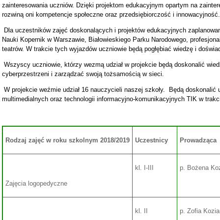
zainteresowania uczniów. Dzięki projektom edukacyjnym opartym na zainte
rozwiną oni kompetencje społeczne oraz przedsiębiorczość i innowacyjność.
Dla uczestników zajęć doskonalących i projektów edukacyjnych zaplanowa
Nauki Kopernik w Warszawie, Białowieskiego Parku Narodowego, profesjona
teatrów. W trakcie tych wyjazdów uczniowie będą pogłębiać wiedzę i doświa
Wszyscy uczniowie, którzy wezmą udział w projekcie będą doskonalić wied
cyberprzestrzeni i zarządzać swoją tożsamością w sieci.
APEL Z OKAZJI 3 -MAJA
W projekcie weźmie udział 16 nauczycieli naszej szkoły.
Będą doskonalić 
multimedialnych oraz technologii informacyjno-komunikacyjnych TIK w trakcie
Rodzaj zajęć w roku szkolnym 2018/2019
Uczestnicy
Prowadząca
kl. I-III
p. Bożena Koz
Zajęcia logopedyczne
kl. II
p. Zofia Kozia