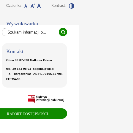
Czcionka:
Kontrast:
Wyszukiwarka
Kontakt
Glina 83 07-320 Małkinia Górna
tel. 29 644 98 64 spglina@wp.pl
e- doręczenia: AE:PL-70406-83708-
FETCA-30
RAPORT DOSTĘPNOŚCI