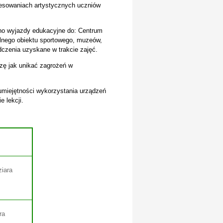
resowaniach artystycznych uczniów
no wyjazdy edukacyjne do: Centrum
lnego obiektu sportowego, muzeów,
dczenia uzyskane w trakcie zajęć.
zę jak unikać zagrożeń w
umiejętności wykorzystania urządzeń
 lekcji.
iara
ra