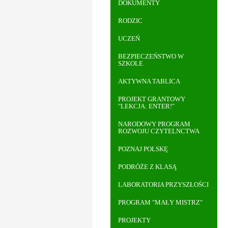
DOKUMENTY
RODZIC
UCZEŃ
BEZPIECZEŃSTWO W
SZKOLE
AKTYWNA TABLICA
PROJEKT GRANTOWY
"LEKCJA: ENTER!"
NARODOWY PROGRAM
ROZWOJU CZYTELNCTWA
POZNAJ POLSKĘ
PODRÓŻE Z KLASĄ
LABORATORIA PRZYSZŁOŚCI
PROGRAM "MAŁY MISTRZ"
PROJEKTY