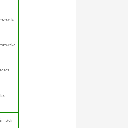
rzozowska
rzozowska
iadacz
cka
Śmiałek