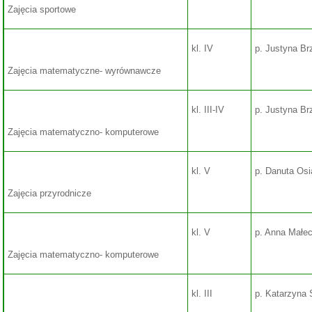
Zajęcia sportowe
kl. IV
p. Justyna B
PAMIĘTAMY!
Zajęcia matematyczne- wyrównawcze
kl. III-IV
p. Justyna B
Zajęcia matematyczno- komputerowe
kl. V
p. Danuta Os
Zajęcia przyrodnicze
kl. V
p. Anna Małe
Zajęcia matematyczno- komputerowe
kl. III
p. Katarzyna 
PAMIETAMY!