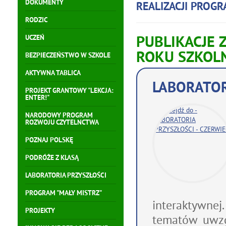
DOKUMENTY
REALIZACJI PROG
RODZIC
PUBLIKACJE 
UCZEŃ
ROKU SZKOL
BEZPIECZEŃSTWO W SZKOLE
AKTYWNA TABLICA
LABORATOR
PROJEKT GRANTOWY "LEKCJA:
ENTER!"
NARODOWY PROGRAM
ROZWOJU CZYTELNCTWA
POZNAJ POLSKĘ
PODRÓŻE Z KLASĄ
LABORATORIA PRZYSZŁOŚCI
PROGRAM "MAŁY MISTRZ"
interaktywne
PROJEKTY
tematów uwzg