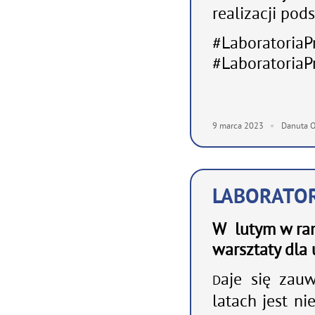
realizacji pod
#LaboratoriaP
#LaboratoriaP
9
marca
2023
Danuta O
LABORATOR
W lutym w ram
warsztaty dla u
aje się zau
D
latach jest ni