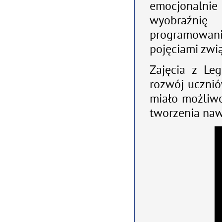
emocjonalnie 
wyobraźnię
programowan
pojęciami zwią
Zajęcia z Le
rozwój ucznió
miało możliw
tworzenia naw