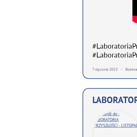
#LaboratoriaP
#LaboratoriaP
7
stycznia
2023
Bożena
LABORATOR