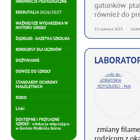
INNOWACJE PEDAGOGICZNE
gatunków pta
również do pre
REKRUTACJA 2026/2027
WAŻNIEJSZE WYDARZENIA W
HISTORII SZKOŁY
22
czerwca
2023
Jolan
ŻĄDEŁKO - GAZETKA SZKOLNA
KONKURSY DLA UCZNIÓW
LABORATOR
DOŻYWIANIE
DOWÓZ DO SZKOŁY
STANDARDY OCHRONY
MAŁOLETNICH
RODO
Linki
DOSTĘPNE I PRZYJAZNE
SZKOŁY– edukacja włączająca
zmiany filame
w Gminie Małkinia Górna
rodzicom z oka