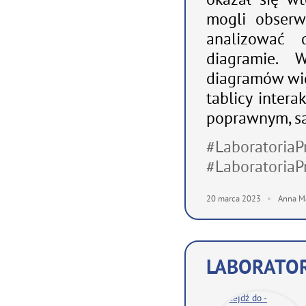
mogli obser
analizować 
diagramie. 
diagramów wi
tablicy inter
poprawnym, s
#LaboratoriaP
#LaboratoriaP
20
marca
2023
Anna M
LABORATOR