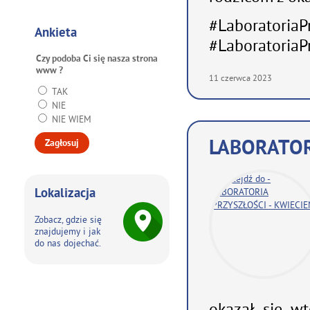
#LaboratoriaP
Ankieta
#LaboratoriaP
Czy podoba Ci się nasza strona
www ?
11
czerwca
2023
TAK
NIE
NIE WIEM
LABORATOR
Lokalizacja
Zobacz, gdzie się
znajdujemy i jak
do nas dojechać.
okazał się wt