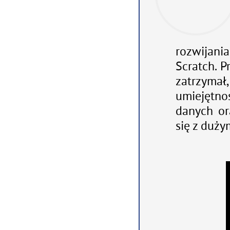
rozwijani
Scratch. P
zatrzymał
umiejętn
danych or
się z duż